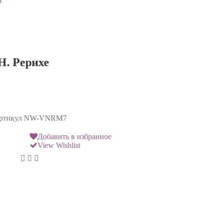
а
Н. Рерихе
ртикул
NW-VNRM7
Добавить в избранное
View Wishlist