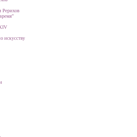
и Рерихов
время”
XIV
о искусству
и