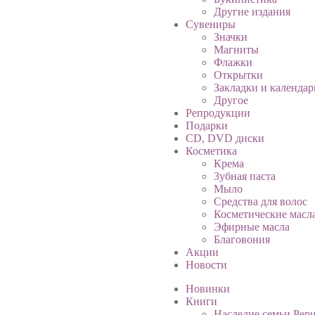
Другие издания
Сувениры
Значки
Магниты
Флажки
Открытки
Закладки и календар
Другое
Репродукции
Подарки
CD, DVD диски
Косметика
Крема
Зубная паста
Мыло
Средства для волос
Косметические масл
Эфирные масла
Благовония
Акции
Новости
Новинки
Книги
Наследие семьи Рер