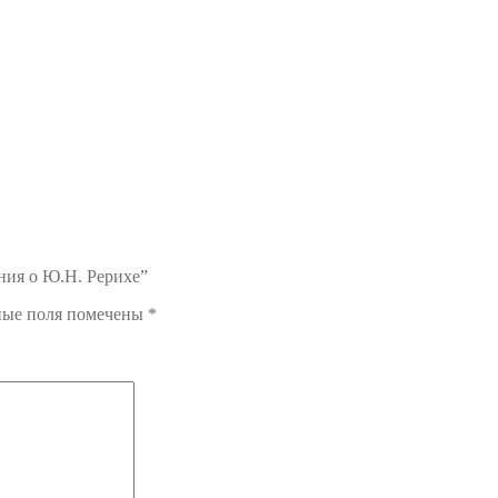
ния о Ю.Н. Рерихе”
ные поля помечены
*