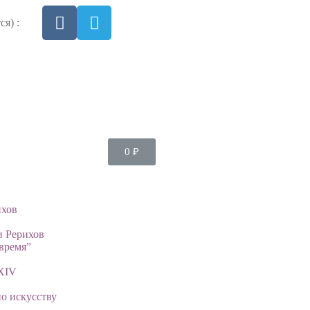
я) :
0
₽
ихов
и Рерихов
время”
XIV
о искусству