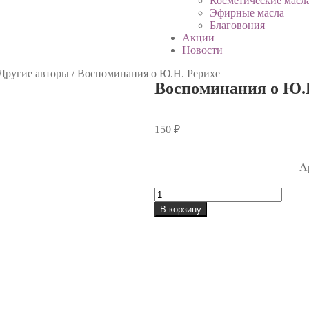
Косметические масл
Эфирные масла
Благовония
Акции
Новости
Другие авторы
/
Воспоминания о Ю.Н. Рерихе
Воспоминания о Ю.
150
₽
А
В корзину