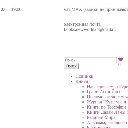
:00 – 19:00
чат МАХ (звонки не принимаютс
+7(985)99-777-34
электронная почта
books.newworld24@mail.ru
0
Поиск
Новинки
Книги
Наследие семьи Рер
Грани Агни Йоги
Последователи семь
Журнал “Культура и 
Книги по Теософии
Книги Далай-Ламы 
Религии Мира
Альбомы, каталоги п
Букинистика