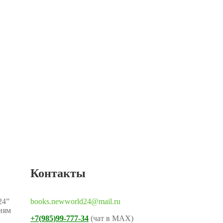
Контакты
24”
books.newworld24@mail.ru
дням
+7(985)99-777-34
(чат в MAX)