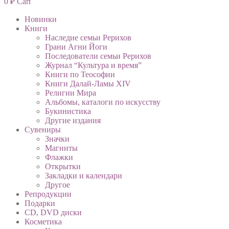
0
₽
Cart
Новинки
Книги
Наследие семьи Рерихов
Грани Агни Йоги
Последователи семьи Рерихов
Журнал “Культура и время”
Книги по Теософии
Книги Далай-Ламы XIV
Религии Мира
Альбомы, каталоги по искусству
Букинистика
Другие издания
Сувениры
Значки
Магниты
Флажки
Открытки
Закладки и календари
Другое
Репродукции
Подарки
CD, DVD диски
Косметика