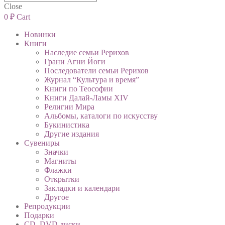
Close
0
₽
Cart
Новинки
Книги
Наследие семьи Рерихов
Грани Агни Йоги
Последователи семьи Рерихов
Журнал “Культура и время”
Книги по Теософии
Книги Далай-Ламы XIV
Религии Мира
Альбомы, каталоги по искусству
Букинистика
Другие издания
Сувениры
Значки
Магниты
Флажки
Открытки
Закладки и календари
Другое
Репродукции
Подарки
CD, DVD диски