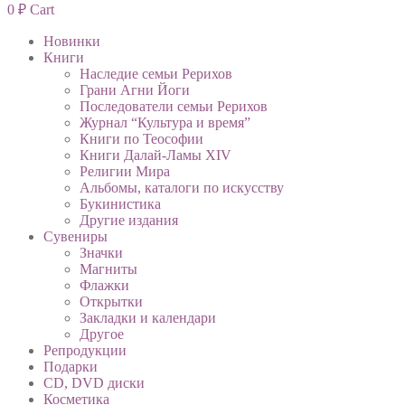
0
₽
Cart
Новинки
Книги
Наследие семьи Рерихов
Грани Агни Йоги
Последователи семьи Рерихов
Журнал “Культура и время”
Книги по Теософии
Книги Далай-Ламы XIV
Религии Мира
Альбомы, каталоги по искусству
Букинистика
Другие издания
Сувениры
Значки
Магниты
Флажки
Открытки
Закладки и календари
Другое
Репродукции
Подарки
CD, DVD диски
Косметика