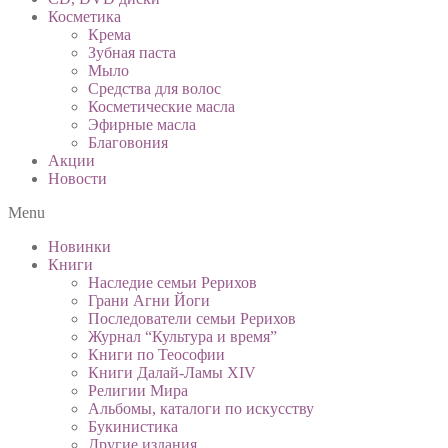
Косметика
Крема
Зубная паста
Мыло
Средства для волос
Косметические масла
Эфирные масла
Благовония
Акции
Новости
Menu
Новинки
Книги
Наследие семьи Рерихов
Грани Агни Йоги
Последователи семьи Рерихов
Журнал “Культура и время”
Книги по Теософии
Книги Далай-Ламы XIV
Религии Мира
Альбомы, каталоги по искусству
Букинистика
Другие издания