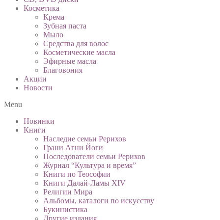
Косметика
Крема
Зубная паста
Мыло
Средства для волос
Косметические масла
Эфирные масла
Благовония
Акции
Новости
Menu
Новинки
Книги
Наследие семьи Рерихов
Грани Агни Йоги
Последователи семьи Рерихов
Журнал “Культура и время”
Книги по Теософии
Книги Далай-Ламы XIV
Религии Мира
Альбомы, каталоги по искусству
Букинистика
Другие издания