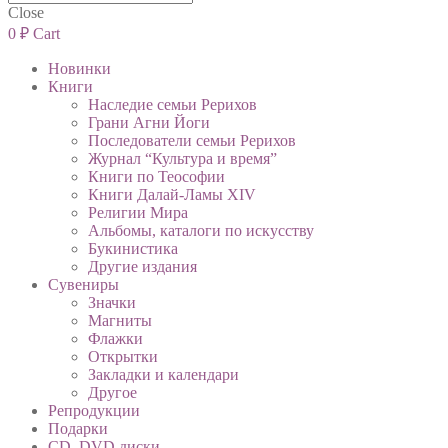
Close
0
₽
Cart
Новинки
Книги
Наследие семьи Рерихов
Грани Агни Йоги
Последователи семьи Рерихов
Журнал “Культура и время”
Книги по Теософии
Книги Далай-Ламы XIV
Религии Мира
Альбомы, каталоги по искусству
Букинистика
Другие издания
Сувениры
Значки
Магниты
Флажки
Открытки
Закладки и календари
Другое
Репродукции
Подарки
CD, DVD диски