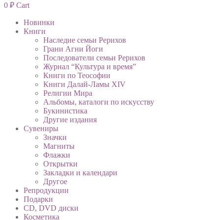
0
₽
Cart
Новинки
Книги
Наследие семьи Рерихов
Грани Агни Йоги
Последователи семьи Рерихов
Журнал “Культура и время”
Книги по Теософии
Книги Далай-Ламы XIV
Религии Мира
Альбомы, каталоги по искусству
Букинистика
Другие издания
Сувениры
Значки
Магниты
Флажки
Открытки
Закладки и календари
Другое
Репродукции
Подарки
CD, DVD диски
Косметика