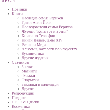
0
₽
Cart
Новинки
Книги
Наследие семьи Рерихов
Грани Агни Йоги
Последователи семьи Рерихов
Журнал “Культура и время”
Книги по Теософии
Книги Далай-Ламы XIV
Религии Мира
Альбомы, каталоги по искусству
Букинистика
Другие издания
Сувениры
Значки
Магниты
Флажки
Открытки
Закладки и календари
Другое
Репродукции
Подарки
CD, DVD диски
Косметика