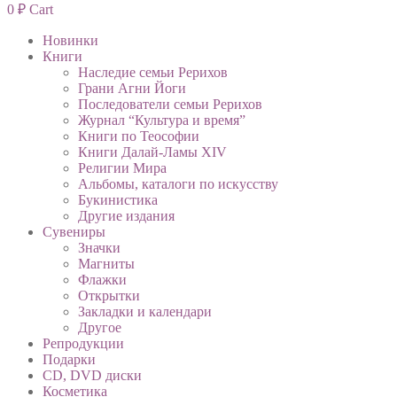
0
₽
Cart
Новинки
Книги
Наследие семьи Рерихов
Грани Агни Йоги
Последователи семьи Рерихов
Журнал “Культура и время”
Книги по Теософии
Книги Далай-Ламы XIV
Религии Мира
Альбомы, каталоги по искусству
Букинистика
Другие издания
Сувениры
Значки
Магниты
Флажки
Открытки
Закладки и календари
Другое
Репродукции
Подарки
CD, DVD диски
Косметика