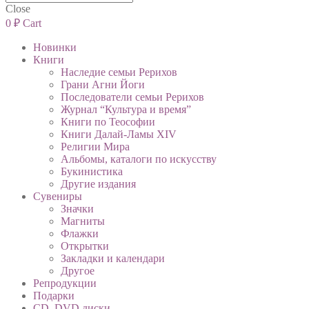
Close
0
₽
Cart
Новинки
Книги
Наследие семьи Рерихов
Грани Агни Йоги
Последователи семьи Рерихов
Журнал “Культура и время”
Книги по Теософии
Книги Далай-Ламы XIV
Религии Мира
Альбомы, каталоги по искусству
Букинистика
Другие издания
Сувениры
Значки
Магниты
Флажки
Открытки
Закладки и календари
Другое
Репродукции
Подарки
CD, DVD диски