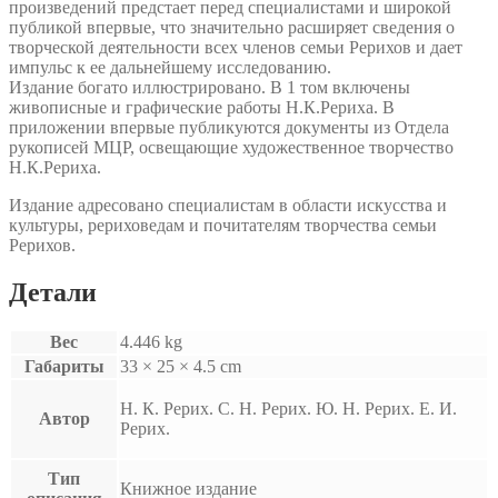
произведений предстает перед специалистами и широкой
публикой впервые, что значительно расширяет сведения о
творческой деятельности всех членов семьи Рерихов и дает
импульс к ее дальнейшему исследованию.
Издание богато иллюстрировано. В 1 том включены
живописные и графические работы Н.К.Рериха. В
приложении впервые публикуются документы из Отдела
рукописей МЦР, освещающие художественное творчество
Н.К.Рериха.
Издание адресовано специалистам в области искусства и
культуры, рериховедам и почитателям творчества семьи
Рерихов.
Детали
Вес
4.446 kg
Габариты
33 × 25 × 4.5 cm
Н. К. Рерих. С. Н. Рерих. Ю. Н. Рерих. Е. И.
Автор
Рерих.
Тип
Книжное издание