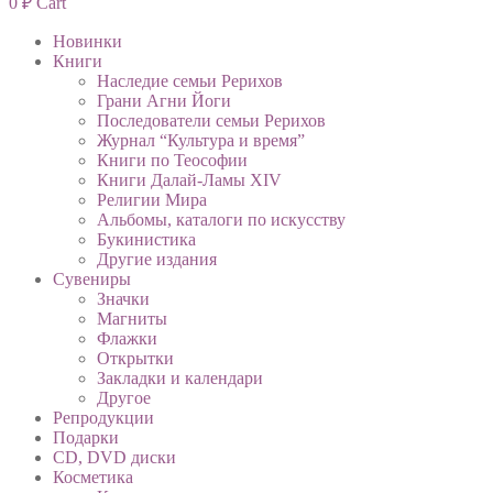
0
₽
Cart
Новинки
Книги
Наследие семьи Рерихов
Грани Агни Йоги
Последователи семьи Рерихов
Журнал “Культура и время”
Книги по Теософии
Книги Далай-Ламы XIV
Религии Мира
Альбомы, каталоги по искусству
Букинистика
Другие издания
Сувениры
Значки
Магниты
Флажки
Открытки
Закладки и календари
Другое
Репродукции
Подарки
CD, DVD диски
Косметика