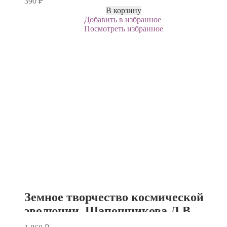
390
₽
деятель». К 90-летию со дня
В корзину
Добавить в избранное
рождения.
Посмотреть избранное
Земное творчество космической
эволюции. Шапошникова Л.В.