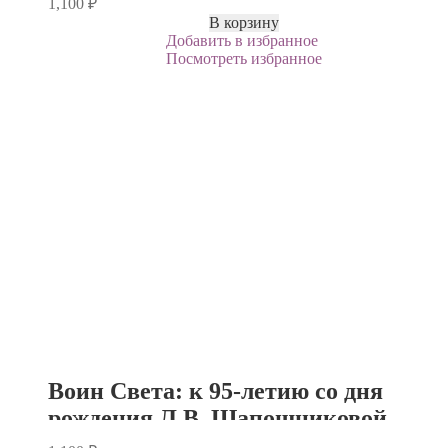
1,100
₽
В корзину
Добавить в избранное
Посмотреть избранное
Воин Света: к 95-летию со дня
рождения Л.В. Шапошниковой.
Том 1