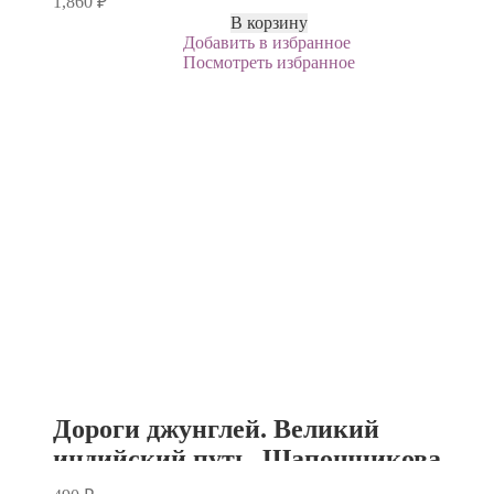
1,860
₽
В корзину
Добавить в избранное
Посмотреть избранное
Дороги джунглей. Великий
индийский путь. Шапошникова
Л.В.