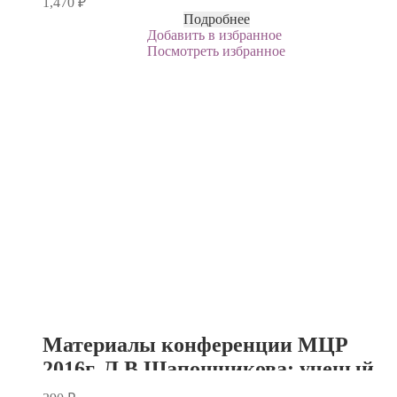
1,470
₽
Подробнее
Добавить в избранное
Посмотреть избранное
Материалы конференции МЦР
2016г. Л.В.Шапошникова: ученый,
мыслитель, общественный