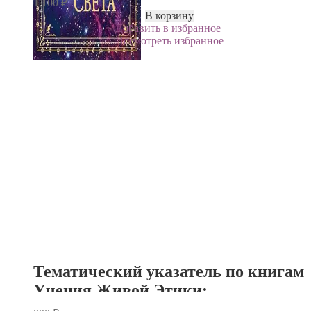
1,100
₽
В корзину
Добавить в избранное
Посмотреть избранное
Тематический указатель по книгам
Учения Живой Этики:
Космические законы