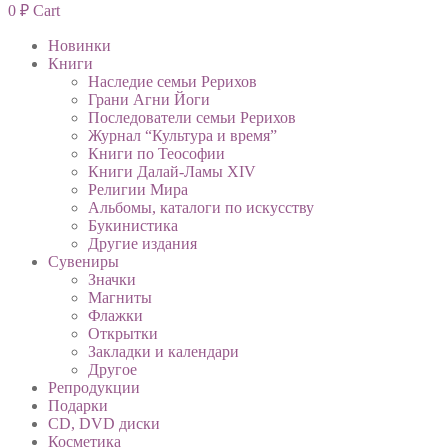
0
₽
Cart
Новинки
Книги
Наследие семьи Рерихов
Грани Агни Йоги
Последователи семьи Рерихов
Журнал “Культура и время”
Книги по Теософии
Книги Далай-Ламы XIV
Религии Мира
Альбомы, каталоги по искусству
Букинистика
Другие издания
Сувениры
Значки
Магниты
Флажки
Открытки
Закладки и календари
Другое
Репродукции
Подарки
CD, DVD диски
Косметика