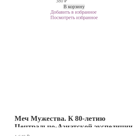
380
₽
В корзину
Добавить в избранное
Посмотреть избранное
Меч Мужества. К 80-летию
Центрально-Азиатской экспедиции
Н.К. Рериха