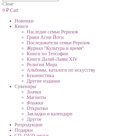
Close
0
₽
Cart
Новинки
Книги
Наследие семьи Рерихов
Грани Агни Йоги
Последователи семьи Рерихов
Журнал “Культура и время”
Книги по Теософии
Книги Далай-Ламы XIV
Религии Мира
Альбомы, каталоги по искусству
Букинистика
Другие издания
Сувениры
Значки
Магниты
Флажки
Открытки
Закладки и календари
Другое
Репродукции
Подарки
CD, DVD диски