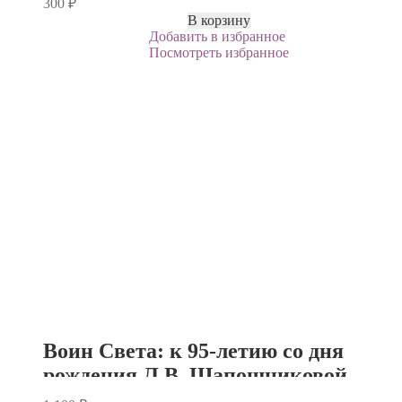
300
₽
В корзину
Добавить в избранное
Посмотреть избранное
Воин Света: к 95-летию со дня
рождения Л.В. Шапошниковой.
Том 2