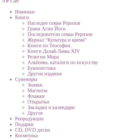
0
₽
Cart
Новинки
Книги
Наследие семьи Рерихов
Грани Агни Йоги
Последователи семьи Рерихов
Журнал “Культура и время”
Книги по Теософии
Книги Далай-Ламы XIV
Религии Мира
Альбомы, каталоги по искусству
Букинистика
Другие издания
Сувениры
Значки
Магниты
Флажки
Открытки
Закладки и календари
Другое
Репродукции
Подарки
CD, DVD диски
Косметика