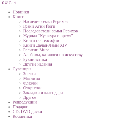
0
₽
Cart
Новинки
Книги
Наследие семьи Рерихов
Грани Агни Йоги
Последователи семьи Рерихов
Журнал “Культура и время”
Книги по Теософии
Книги Далай-Ламы XIV
Религии Мира
Альбомы, каталоги по искусству
Букинистика
Другие издания
Сувениры
Значки
Магниты
Флажки
Открытки
Закладки и календари
Другое
Репродукции
Подарки
CD, DVD диски
Косметика