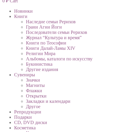
0
₽
Cart
Новинки
Книги
Наследие семьи Рерихов
Грани Агни Йоги
Последователи семьи Рерихов
Журнал “Культура и время”
Книги по Теософии
Книги Далай-Ламы XIV
Религии Мира
Альбомы, каталоги по искусству
Букинистика
Другие издания
Сувениры
Значки
Магниты
Флажки
Открытки
Закладки и календари
Другое
Репродукции
Подарки
CD, DVD диски
Косметика