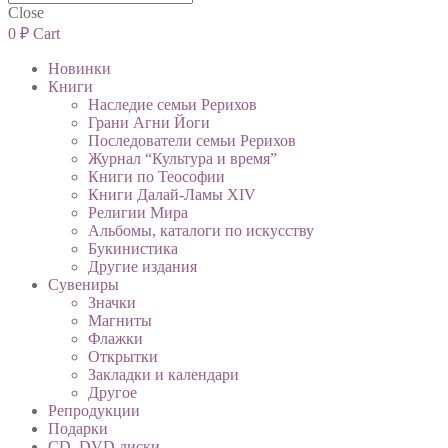
Close
0
₽
Cart
Новинки
Книги
Наследие семьи Рерихов
Грани Агни Йоги
Последователи семьи Рерихов
Журнал “Культура и время”
Книги по Теософии
Книги Далай-Ламы XIV
Религии Мира
Альбомы, каталоги по искусству
Букинистика
Другие издания
Сувениры
Значки
Магниты
Флажки
Открытки
Закладки и календари
Другое
Репродукции
Подарки
CD, DVD диски